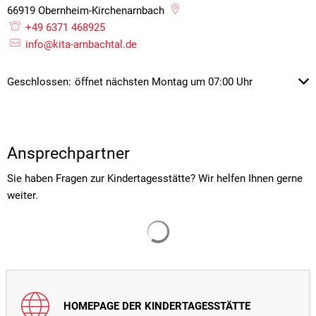
66919
Obernheim-Kirchenarnbach
+49 6371 468925
info@kita-arnbachtal.de
Klicken, um weitere Öffnungs- oder Schließzeiten auszublenden
Geschlossen:
öffnet nächsten Montag um 07:00 Uhr
Ansprechpartner
Sie haben Fragen zur Kindertagesstätte? Wir helfen Ihnen gerne
weiter.
Suchergebnisse werden gelade
HOMEPAGE DER KINDERTAGESSTÄTTE