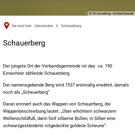
© VG-Verwaltung - Michael Dressler
Sie sind hier:
Gemeinden
Schauerberg
Schauerberg
Schauerberg
Der jüngste Ort der Verbandsgemeinde ist das ca. 190
Einwohner zählende Schauerberg.
Der namensgebende Berg wird 1537 erstmalig erwähnt, damals
noch als „Scheuerberg“
Daran erinnert auch das Wappen von Schauerberg, die
Wappenbeschreibung lautet: „Über erhöhtem schwarzem
Wellenschildfuß, darin fünf silberne Bollen, in Silber eine
schwarzgeständerte rotgedeckte goldene Scheune“.