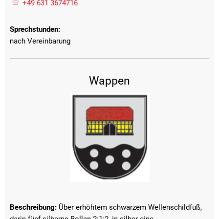
+49 631 3674716
Sprechstunden:
nach Vereinbarung
Wappen
Beschreibung:
Über erhöhtem schwarzem Wellenschildfuß,
darin fünf silberne Bollen 2:1:2, in silber eine