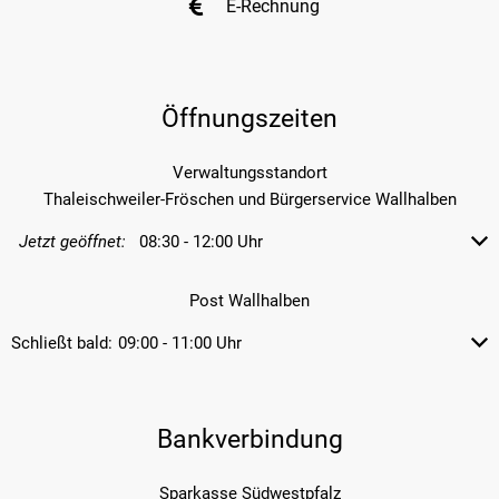
E-Rechnung
Öffnungszeiten
Verwaltungsstandort
Thaleischweiler-Fröschen und Bürgerservice Wallhalben
Von 08:30 bis 12:00 Uhr
Jetzt geöffnet:
08:30
-
12:00
Uhr
Klicken, um weitere Öffnungs- od
Post Wallhalben
Schließt bald:
Von 09:00 bis 11:00 Uhr
09:00
-
11:00
Uhr
Klicken, um weitere Öffnungs- od
Bankverbindung
Sparkasse Südwestpfalz