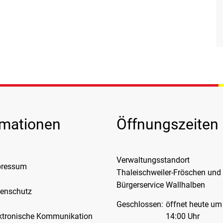
rmationen
Öffnungszeiten
Verwaltungsstandort
pressum
Thaleischweiler-Fröschen und
Bürgerservice Wallhalben
enschutz
Klicken, um weitere Öffnungs-
Geschlossen:
öffnet heute um
ktronische Kommunikation
14:00 Uhr