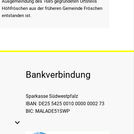
Ausgemeindung des 1685 gegründeten Ortsteils
Höhfröschen aus der früheren Gemeinde Fröschen
entstanden ist.
Bankverbindung
Sparkasse Südwestpfalz
IBAN: DE25 5425 0010 0000 0002 73
BIC: MALADE51SWP
 oder Schließzeiten auszublenden