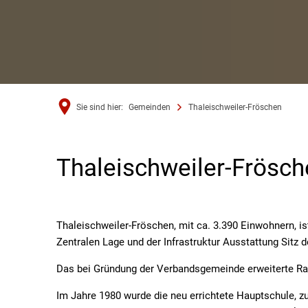
Sie sind hier:
Gemeinden
Thaleischweiler-Fröschen
Thaleischweiler-
Thaleischweiler-Frösch
Fröschen
Thaleischweiler-Fröschen, mit ca. 3.390 Einwohnern, is
Zentralen Lage und der Infrastruktur Ausstattung Sit
Das bei Gründung der Verbandsgemeinde erweiterte Ra
Im Jahre 1980 wurde die neu errichtete Hauptschule, 