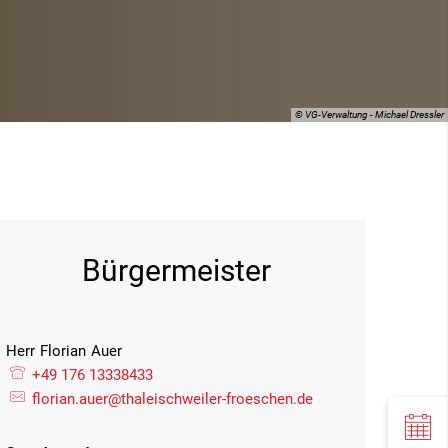
© VG-Verwaltung - Michael Dressler
Bürgermeister
Herr
Florian
Auer
Herr Florian Auer
+49 176 13338433
florian.auer@thaleischweiler-froeschen.de