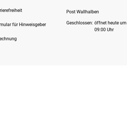
rierefreiheit
Post Wallhalben
Klicken, um weitere Öffnungs-
Geschlossen:
öffnet heute um
mular für Hinweisgeber
09:00 Uhr
Rechnung