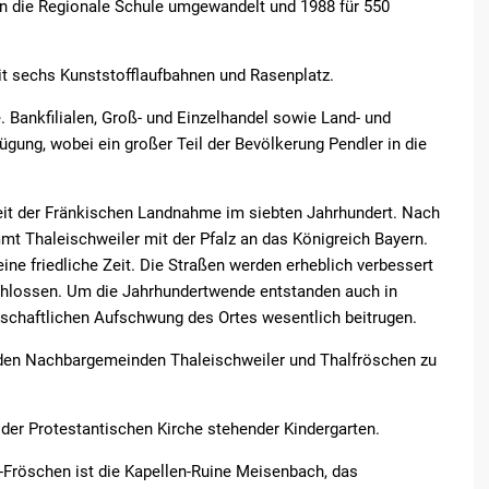
 die Regionale Schule umgewandelt und 1988 für 550
mit sechs Kunststofflaufbahnen und Rasenplatz.
. Bankfilialen, Groß- und Einzelhandel sowie Land- und
fügung, wobei ein großer Teil der Bevölkerung Pendler in die
 Zeit der Fränkischen Landnahme im siebten Jahrhundert. Nach
mt Thaleischweiler mit der Pfalz an das Königreich Bayern.
ne friedliche Zeit. Die Straßen werden erheblich verbessert
chlossen. Um die Jahrhundertwende entstanden auch in
tschaftlichen Aufschwung des Ortes wesentlich beitrugen.
iden Nachbargemeinden Thaleischweiler und Thalfröschen zu
ft der Protestantischen Kirche stehender Kindergarten.
Fröschen ist die Kapellen-Ruine Meisenbach, das