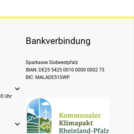
Bankverbindung
Sparkasse Südwestpfalz
IBAN: DE25 5425 0010 0000 0002 73
BIC: MALADE51SWP
 oder Schließzeiten auszublenden
0 Uhr
 oder Schließzeiten auszublenden