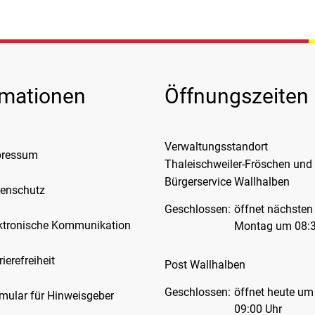
rmationen
Öffnungszeiten
Verwaltungsstandort
pressum
Thaleischweiler-Fröschen und
Bürgerservice Wallhalben
enschutz
Klicken, um weitere Öffnungs-
Geschlossen:
öffnet nächsten
ktronische Kommunikation
Montag um 08:3
rierefreiheit
Post Wallhalben
Klicken, um weitere Öffnungs-
Geschlossen:
öffnet heute um
mular für Hinweisgeber
09:00 Uhr