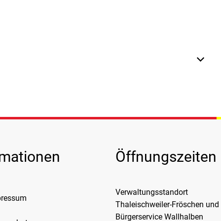
ublenden
rmationen
Öffnungszeiten
Verwaltungsstandort
pressum
Thaleischweiler-Fröschen und
Bürgerservice Wallhalben