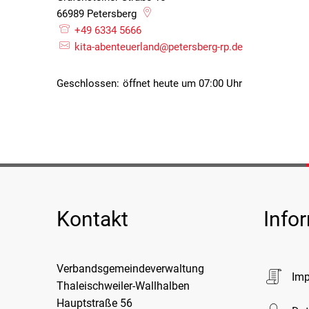
66989
Petersberg
+49 6334 5666
kita-abenteuerland@petersberg-rp.de
Klicken, um weitere Öffnungs- oder Schließzeiten ausz
Geschlossen:
öffnet heute um 07:00 Uhr
Kontakt
Info
Verbandsgemeindeverwaltung
Im
Thaleischweiler-Wallhalben
Hauptstraße 56