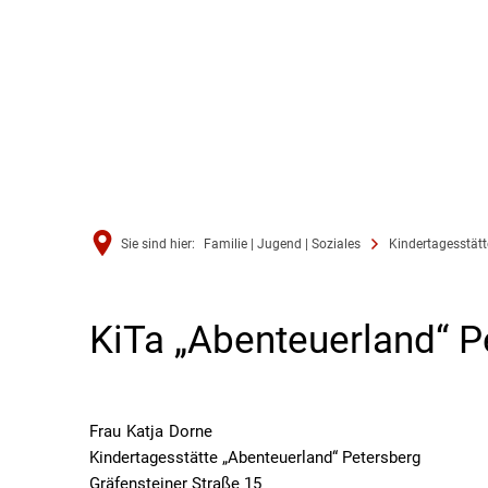
Sie sind hier:
Familie | Jugend | Soziales
Kindertagesstät
Petersberg
KiTa „Abenteuerland“ P
Frau
Katja
Dorne
Frau Katja Dorne
Kindertagesstätte „Abenteuerland“ Petersberg
Gräfensteiner Straße 15