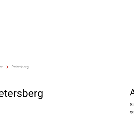
ten
Petersberg
etersberg
Si
ge