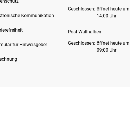
enschutz
Klicken, um weitere Öffnungs-
Geschlossen:
öffnet heute um
ktronische Kommunikation
14:00 Uhr
rierefreiheit
Post Wallhalben
Klicken, um weitere Öffnungs-
Geschlossen:
öffnet heute um
mular für Hinweisgeber
09:00 Uhr
Rechnung