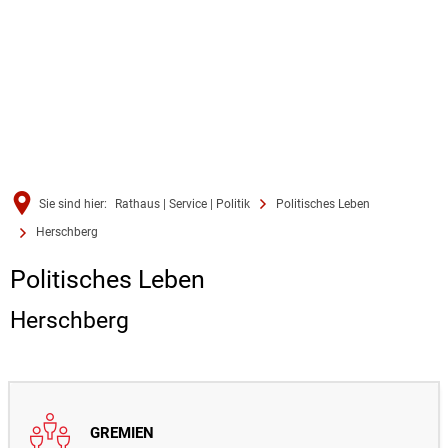
Sie sind hier:
Rathaus | Service | Politik
Politisches Leben
Herschberg
Herschberg
Politisches Leben
Herschberg
GREMIEN