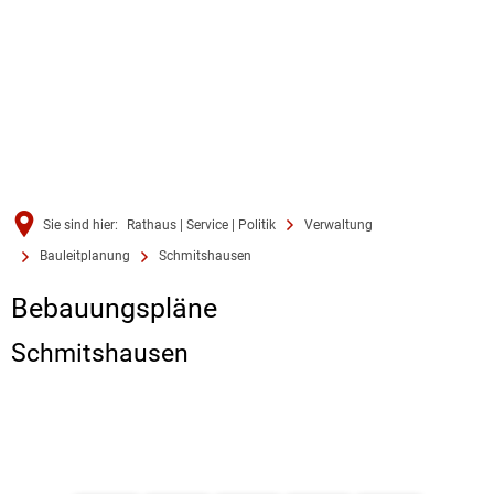
Sie sind hier:
Rathaus | Service | Politik
Verwaltung
Bauleitplanung
Schmitshausen
Schmitshausen
Bebauungspläne
Schmitshausen